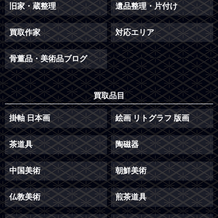
旧家・蔵整理
遺品整理・片付け
買取作家
対応エリア
骨董品・美術品ブログ
買取品目
掛軸 日本画
絵画 リトグラフ 版画
茶道具
陶磁器
中国美術
朝鮮美術
仏教美術
煎茶道具