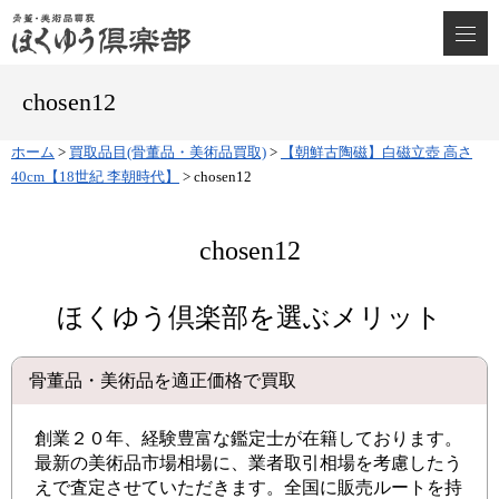
chosen12
ホーム
>
買取品目(骨董品・美術品買取)
>
【朝鮮古陶磁】白磁立壺 高さ
40cm【18世紀 李朝時代】
>
chosen12
chosen12
ほくゆう倶楽部を選ぶメリット
骨董品・美術品を適正価格で買取
創業２０年、経験豊富な鑑定士が在籍しております。
最新の美術品市場相場に、業者取引相場を考慮したう
えで査定させていただきます。全国に販売ルートを持