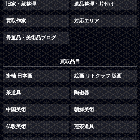
旧家・蔵整理
遺品整理・片付け
買取作家
対応エリア
骨董品・美術品ブログ
買取品目
掛軸 日本画
絵画 リトグラフ 版画
茶道具
陶磁器
中国美術
朝鮮美術
仏教美術
煎茶道具