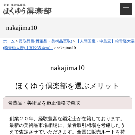
nakajima10
ホーム
>
買取品目(骨董品・美術品買取)
>
【人間国宝・中島宏】粉青瓷大壷
(粉青磁大壺)【直径35.4cm】
>
nakajima10
nakajima10
ほくゆう倶楽部を選ぶメリット
骨董品・美術品を適正価格で買取
創業２０年、経験豊富な鑑定士が在籍しております。
最新の美術品市場相場に、業者取引相場を考慮したう
えで査定させていただきます。全国に販売ルートを持