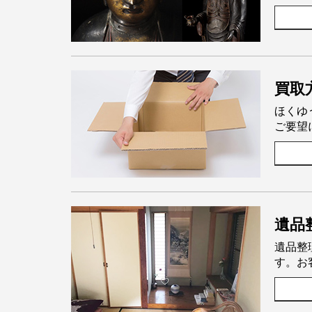
買取
ほくゆ
ご要望
遺品
遺品整
す。お