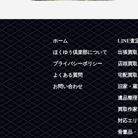
ホーム
LINE査
ほくゆう倶楽部について
出張買取
プライバシーポリシー
店頭買取
よくある質問
宅配買取
お問い合わせ
旧家・蔵
遺品整理
買取作家
対応エリ
骨董品・