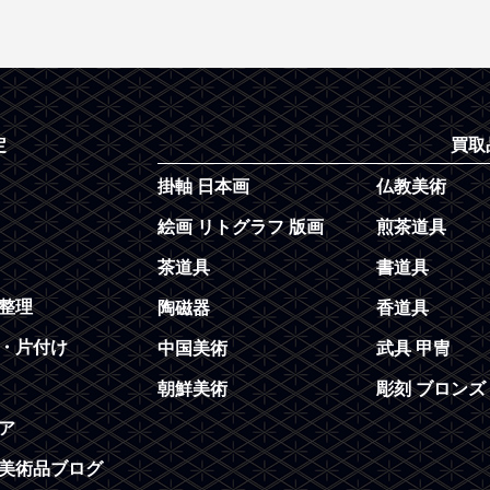
定
買取
掛軸 日本画
仏教美術
絵画 リトグラフ 版画
煎茶道具
茶道具
書道具
整理
陶磁器
香道具
・片付け
中国美術
武具 甲冑
朝鮮美術
彫刻 ブロンズ
ア
美術品ブログ