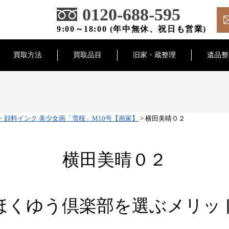
0120-688-595
9:00～18:00 (年中無休、祝日も営業)
買取方法
買取品目
旧家・蔵整理
遺品整
・顔料インク 美少女画「雪桜」M10号【画家】
>
横田美晴０２
横田美晴０２
ほくゆう倶楽部を選ぶメリッ