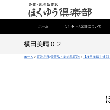
ホーム
ほくゆう倶楽部について
横田美晴０２
ホーム
>
買取品目(骨董品・美術品買取)
>
【横田美晴】油彩