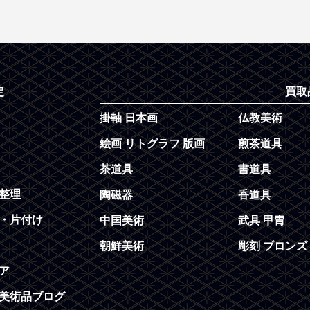
定
買取
掛軸 日本画
仏教美術
絵画 リトグラフ 版画
煎茶道具
茶道具
書道具
整理
陶磁器
香道具
・片付け
中国美術
武具 甲冑
朝鮮美術
彫刻 ブロンズ
ア
美術品ブログ