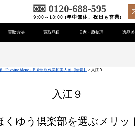
0120-688-595
9:00～18:00 (年中無休、祝日も営業)
買取方法
買取品目
旧家・蔵整理
遺品整
Pivoine bleue』F10号 現代美術美人画【額装】
>
入江９
入江９
ほくゆう倶楽部を選ぶメリッ