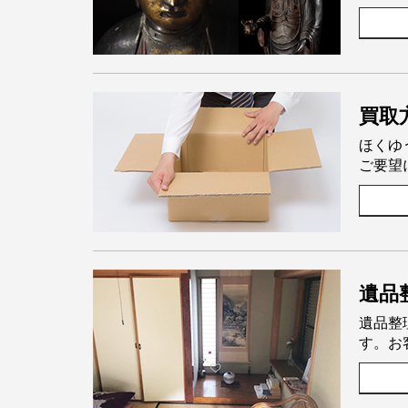
買取
ほくゆ
ご要望
遺品
遺品整
す。お