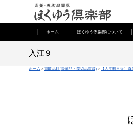
ホーム
ほくゆう倶楽部について
入江９
ホーム
>
買取品目(骨董品・美術品買取)
>
【入江明日香】真筆『