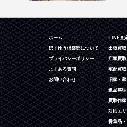
ホーム
LINE査
ほくゆう倶楽部について
出張買取
プライバシーポリシー
店頭買取
よくある質問
宅配買取
お問い合わせ
旧家・蔵
遺品整理
買取作家
対応エリ
骨董品・