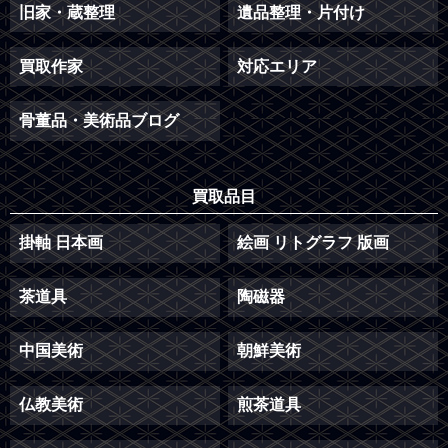
旧家・蔵整理
遺品整理・片付け
買取作家
対応エリア
骨董品・美術品ブログ
買取品目
掛軸 日本画
絵画 リトグラフ 版画
茶道具
陶磁器
中国美術
朝鮮美術
仏教美術
煎茶道具