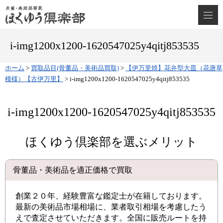
i-img1200x1200-1620547025y4qitj853535
ホーム
>
買取品目(骨董品・美術品買取)
>
【伊万里焼】花弁型大皿（花唐草
模様）【古伊万里】
>
i-img1200x1200-1620547025y4qitj853535
i-img1200x1200-1620547025y4qitj853535
ほくゆう倶楽部を選ぶメリット
骨董品・美術品を適正価格で買取
創業２０年、経験豊富な鑑定士が在籍しております。
最新の美術品市場相場に、業者取引相場を考慮したう
えで査定させていただきます。全国に販売ルートを持