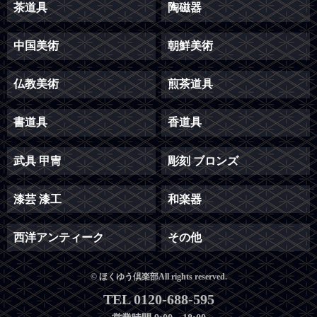
茶道具
陶磁器
中国美術
朝鮮美術
仏教美術
煎茶道具
書道具
香道具
武具 甲冑
彫刻 ブロンズ
漆芸 漆工
和楽器
西洋アンティーク
その他
© ほくゆう倶楽部All rights reserved.
TEL 0120-688-595