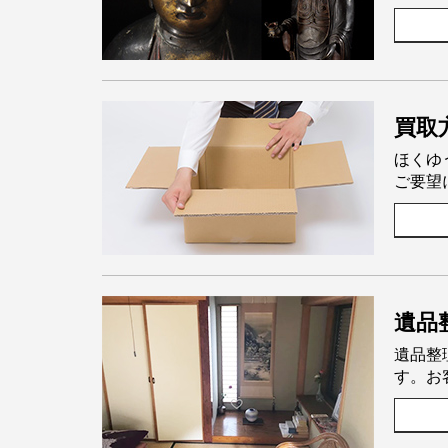
買取
ほくゆ
ご要望
遺品
遺品整
す。お