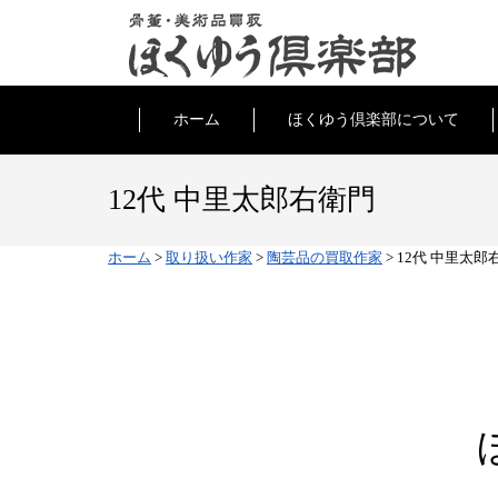
ホーム
ほくゆう倶楽部について
12代 中里太郎右衛門
ホーム
>
取り扱い作家
>
陶芸品の買取作家
>
12代 中里太郎