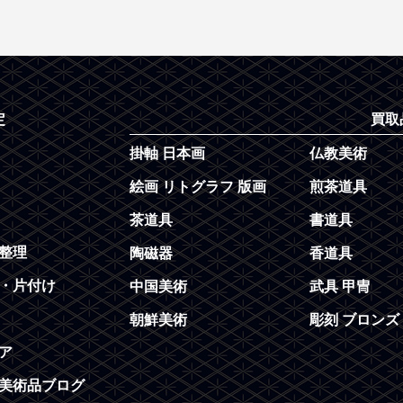
定
買取
掛軸 日本画
仏教美術
絵画 リトグラフ 版画
煎茶道具
茶道具
書道具
整理
陶磁器
香道具
・片付け
中国美術
武具 甲冑
朝鮮美術
彫刻 ブロンズ
ア
美術品ブログ