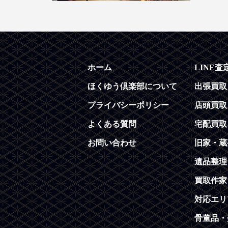
ホーム
LINE査
ほくゆう倶楽部について
出張買取
プライバシーポリシー
店頭買取
よくある質問
宅配買取
お問い合わせ
旧家・蔵
遺品整理
買取作家
対応エリ
骨董品・