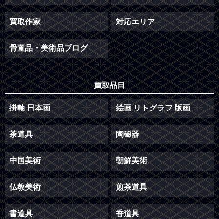
買取作家
対応エリア
骨董品・美術品ブログ
買取品目
掛軸 日本画
絵画 リトグラフ 版画
茶道具
陶磁器
中国美術
朝鮮美術
仏教美術
煎茶道具
書道具
香道具