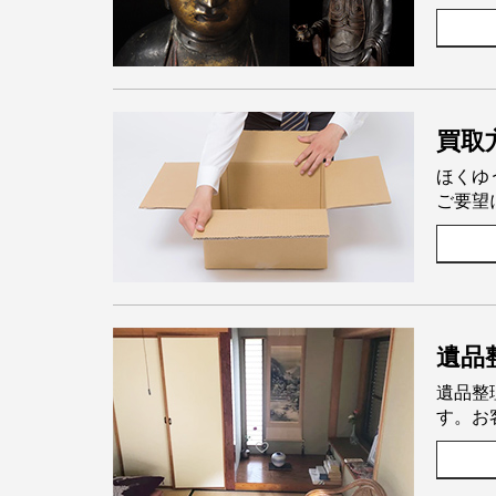
買取
ほくゆ
ご要望
遺品
遺品整
す。お