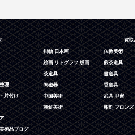
定
買取
掛軸 日本画
仏教美術
絵画 リトグラフ 版画
煎茶道具
茶道具
書道具
整理
陶磁器
香道具
・片付け
中国美術
武具 甲冑
朝鮮美術
彫刻 ブロンズ
ア
美術品ブログ