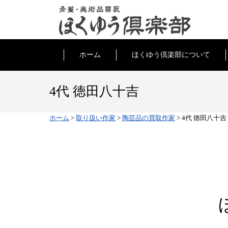
ホーム
ほくゆう倶楽部について
4代 徳田八十吉
ホーム
>
取り扱い作家
>
陶芸品の買取作家
>
4代 徳田八十吉