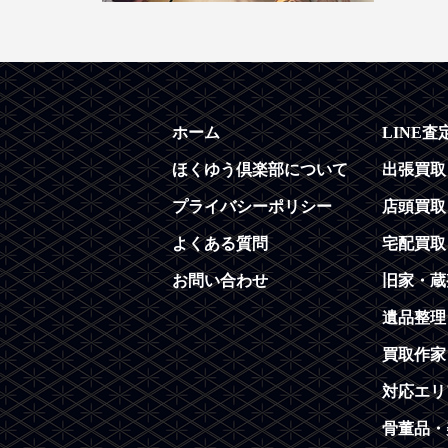
ホーム
LINE査
ほくゆう倶楽部について
出張買取
プライバシーポリシー
店頭買取
よくある質問
宅配買取
お問い合わせ
旧家・蔵
遺品整理
買取作家
対応エリ
骨董品・