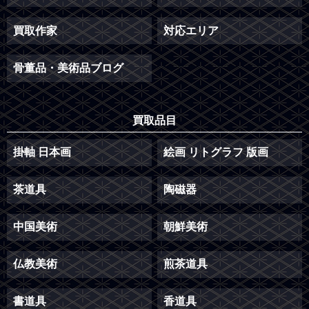
買取作家
対応エリア
骨董品・美術品ブログ
買取品目
掛軸 日本画
絵画 リトグラフ 版画
茶道具
陶磁器
中国美術
朝鮮美術
仏教美術
煎茶道具
書道具
香道具