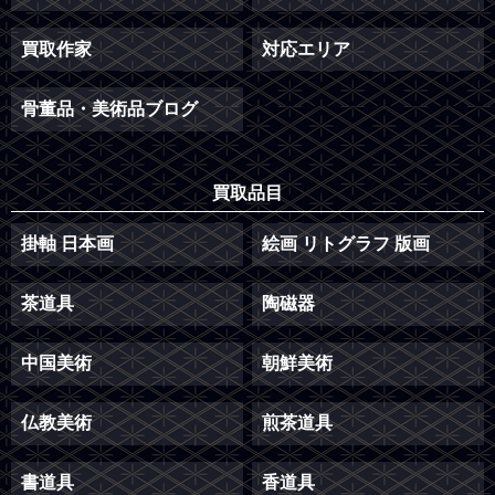
買取作家
対応エリア
骨董品・美術品ブログ
買取品目
掛軸 日本画
絵画 リトグラフ 版画
茶道具
陶磁器
中国美術
朝鮮美術
仏教美術
煎茶道具
書道具
香道具