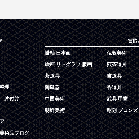
定
買取
掛軸 日本画
仏教美術
絵画 リトグラフ 版画
煎茶道具
茶道具
書道具
整理
陶磁器
香道具
・片付け
中国美術
武具 甲冑
朝鮮美術
彫刻 ブロンズ
ア
美術品ブログ