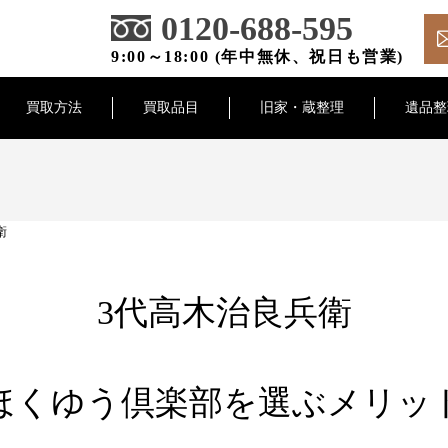
0120-688-595
9:00～18:00 (年中無休、祝日も営業)
買取方法
買取品目
旧家・蔵整理
遺品整
衛
3代高木治良兵衛
ほくゆう倶楽部を選ぶメリッ