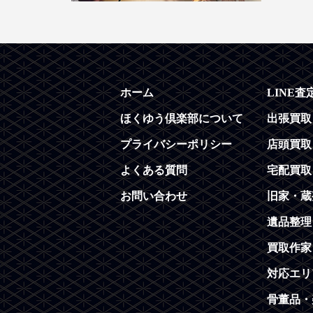
ホーム
LINE査
ほくゆう倶楽部について
出張買取
プライバシーポリシー
店頭買取
よくある質問
宅配買取
お問い合わせ
旧家・蔵
遺品整理
買取作家
対応エリ
骨董品・