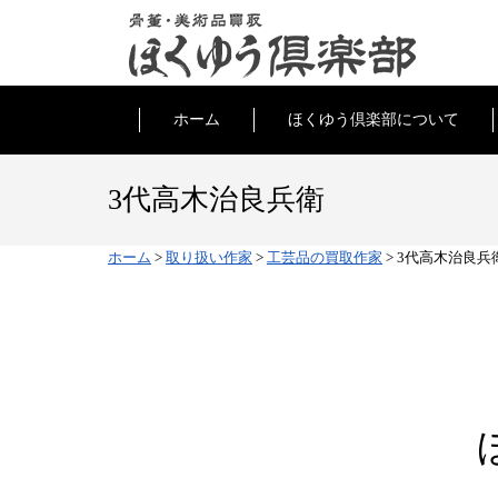
ホーム
ほくゆう倶楽部について
3代高木治良兵衛
ホーム
>
取り扱い作家
>
工芸品の買取作家
>
3代高木治良兵