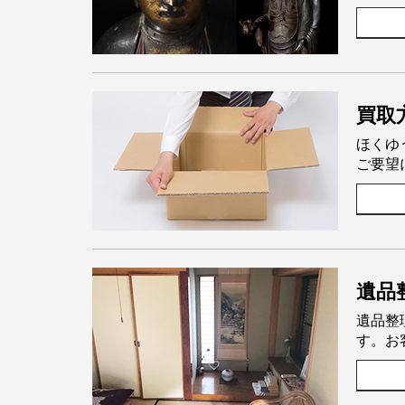
買取
ほくゆ
ご要望
遺品
遺品整
す。お