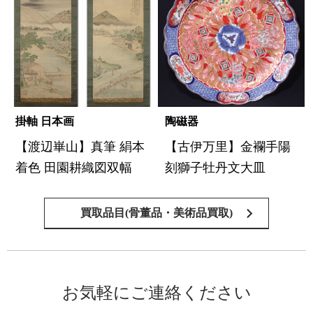
掛軸 日本画
陶磁器
【渡辺崋山】真筆 絹本
【古伊万里】金襴手陽
着色 田園耕織図双幅
刻獅子牡丹文大皿
買取品目(骨董品・美術品買取)
お気軽にご連絡ください