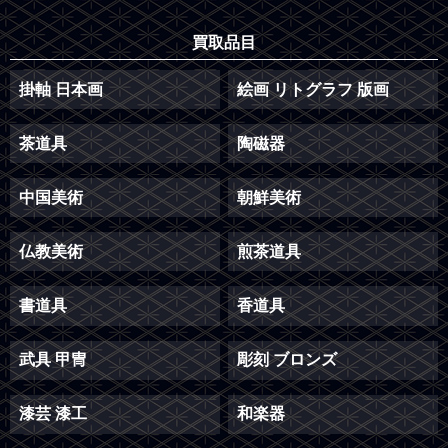
買取品目
掛軸 日本画
絵画 リトグラフ 版画
茶道具
陶磁器
中国美術
朝鮮美術
仏教美術
煎茶道具
書道具
香道具
武具 甲冑
彫刻 ブロンズ
漆芸 漆工
和楽器