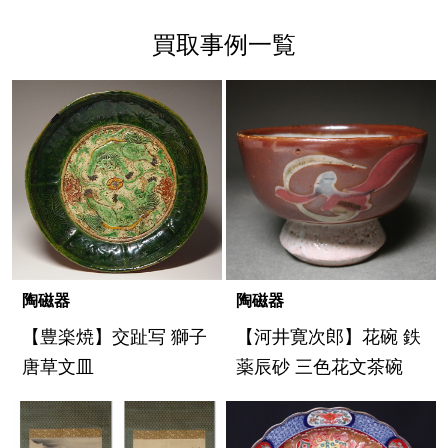
買取事例一覧
陶磁器
陶磁器
【豊楽焼】交趾写 獅子
【河井寛次郎】花碗 鉄
唐草文皿
薬辰砂 三色花文茶碗