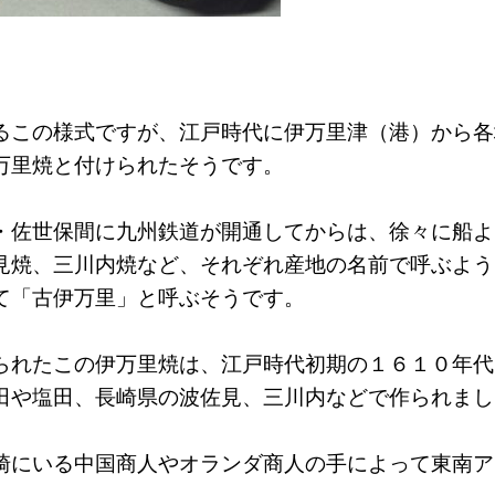
るこの様式ですが、江戸時代に伊万里津（港）から各
万里焼と付けられたそうです。
・佐世保間に九州鉄道が開通してからは、徐々に船よ
見焼、三川内焼など、それぞれ産地の名前で呼ぶよう
て「古伊万里」と呼ぶそうです。
られたこの伊万里焼は、江戸時代初期の１６１０年代
田や塩田、長崎県の波佐見、三川内などで作られまし
崎にいる中国商人やオランダ商人の手によって東南ア