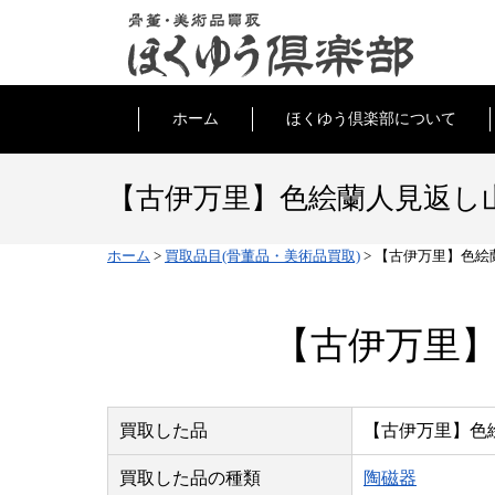
ホーム
ほくゆう倶楽部について
【古伊万里】色絵蘭人見返し
ホーム
>
買取品目(骨董品・美術品買取)
>
【古伊万里】色絵
【古伊万里
買取した品
【古伊万里】色
買取した品の種類
陶磁器