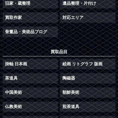
旧家・蔵整理
遺品整理・片付け
買取作家
対応エリア
骨董品・美術品ブログ
買取品目
掛軸 日本画
絵画 リトグラフ 版画
茶道具
陶磁器
中国美術
朝鮮美術
仏教美術
煎茶道具