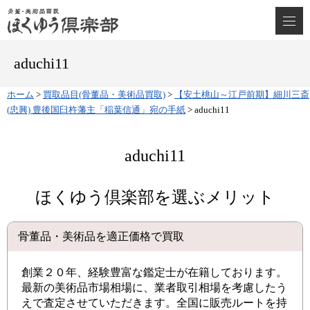
aduchi11
ホーム
>
買取品目(骨董品・美術品買取)
>
【安土桃山～江戸前期】細川三斎
(忠興) 豊後国臼杵藩主「稲葉信通」宛の手紙
>
aduchi11
aduchi11
ほくゆう倶楽部を選ぶメリット
骨董品・美術品を適正価格で買取
創業２０年、経験豊富な鑑定士が在籍しております。
最新の美術品市場相場に、業者取引相場を考慮したう
えで査定させていただきます。全国に販売ルートを持