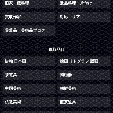
旧家・蔵整理
遺品整理・片付け
買取作家
対応エリア
骨董品・美術品ブログ
買取品目
掛軸 日本画
絵画 リトグラフ 版画
茶道具
陶磁器
中国美術
朝鮮美術
仏教美術
煎茶道具