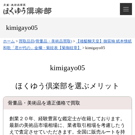
kimigayo05
ホーム
>
買取品目(骨董品・美術品買取)
>
【後醍醐天皇】御宸翰 紙本懐紙
和歌「君が代の」金襴・菊紋表【菊御紋章】
>
kimigayo05
kimigayo05
ほくゆう倶楽部を選ぶメリット
骨董品・美術品を適正価格で買取
創業２０年、経験豊富な鑑定士が在籍しております。
最新の美術品市場相場に、業者取引相場を考慮したう
えで査定させていただきます。全国に販売ルートを持