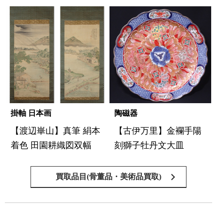
掛軸 日本画
陶磁器
【渡辺崋山】真筆 絹本
【古伊万里】金襴手陽
着色 田園耕織図双幅
刻獅子牡丹文大皿
買取品目(骨董品・美術品買取)