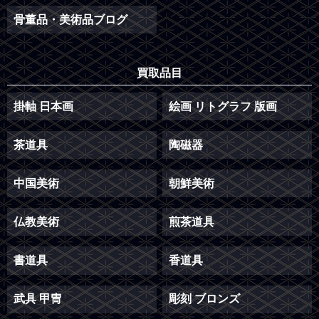
骨董品・美術品ブログ
買取品目
掛軸 日本画
絵画 リトグラフ 版画
茶道具
陶磁器
中国美術
朝鮮美術
仏教美術
煎茶道具
書道具
香道具
武具 甲冑
彫刻 ブロンズ