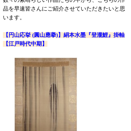
品を早速皆さんにご紹介させていただきたいと思
います。
【円山応挙 (圓山應擧)】絹本水墨『登瀧鯉』掛軸
【江戸時代中期】