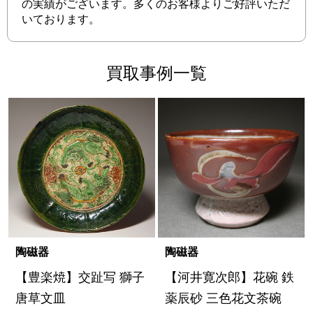
の実績がございます。多くのお客様よりご好評いただ
いております。
買取事例一覧
陶磁器
陶磁器
【豊楽焼】交趾写 獅子
【河井寛次郎】花碗 鉄
唐草文皿
薬辰砂 三色花文茶碗