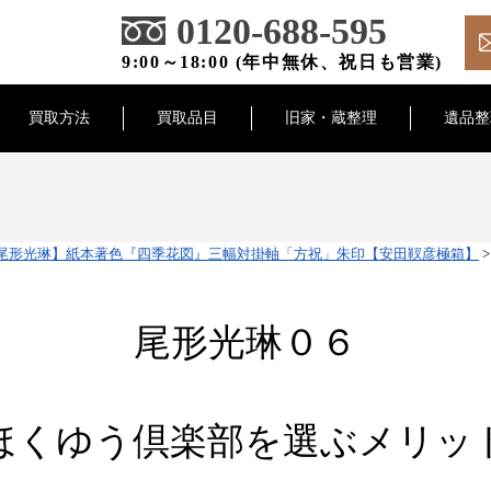
0120-688-595
9:00～18:00 (年中無休、祝日も営業)
買取方法
買取品目
旧家・蔵整理
遺品整
尾形光琳】紙本著色『四季花図』三幅対掛軸「方祝」朱印【安田靫彦極箱】
尾形光琳０６
ほくゆう倶楽部を選ぶメリッ