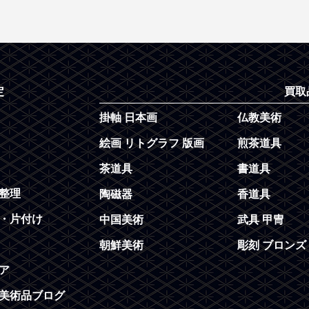
定
買取
掛軸 日本画
仏教美術
絵画 リトグラフ 版画
煎茶道具
茶道具
書道具
整理
陶磁器
香道具
・片付け
中国美術
武具 甲冑
朝鮮美術
彫刻 ブロンズ
ア
美術品ブログ