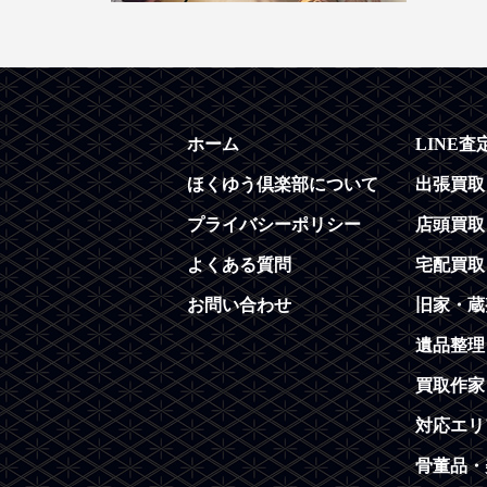
ホーム
LINE査
ほくゆう倶楽部について
出張買取
プライバシーポリシー
店頭買取
よくある質問
宅配買取
お問い合わせ
旧家・蔵
遺品整理
買取作家
対応エリ
骨董品・