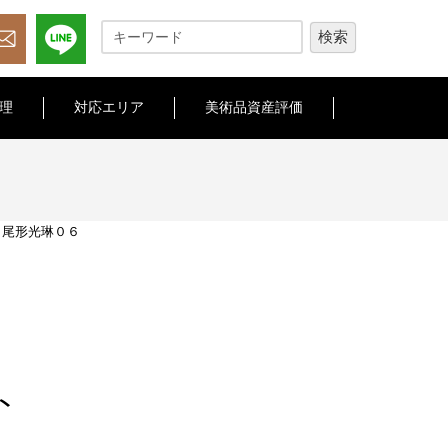
理
対応エリア
美術品資産評価
>
尾形光琳０６
ト