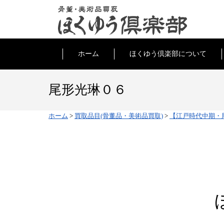
ホーム
ほくゆう倶楽部について
尾形光琳０６
ホーム
>
買取品目(骨董品・美術品買取)
>
【江戸時代中期・