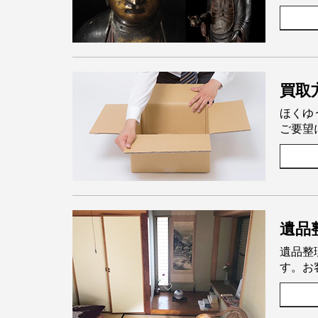
買取
ほくゆ
ご要望
遺品
遺品整
す。お