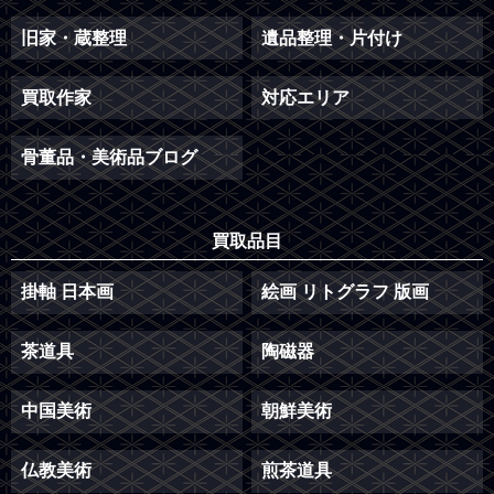
旧家・蔵整理
遺品整理・片付け
買取作家
対応エリア
骨董品・美術品ブログ
買取品目
掛軸 日本画
絵画 リトグラフ 版画
茶道具
陶磁器
中国美術
朝鮮美術
仏教美術
煎茶道具