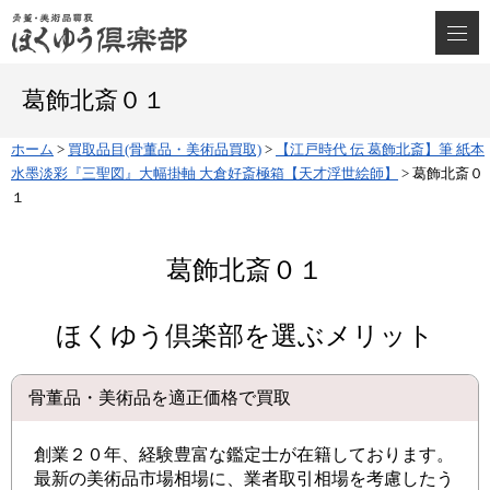
葛飾北斎０１
ホーム
>
買取品目(骨董品・美術品買取)
>
【江戸時代 伝 葛飾北斎】筆 紙本
水墨淡彩『三聖図』大幅掛軸 大倉好斎極箱【天才浮世絵師】
>
葛飾北斎０
１
葛飾北斎０１
ほくゆう倶楽部を選ぶメリット
骨董品・美術品を適正価格で買取
創業２０年、経験豊富な鑑定士が在籍しております。
最新の美術品市場相場に、業者取引相場を考慮したう