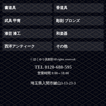
書道具
香道具
武具 甲冑
彫刻 ブロンズ
漆芸 漆工
和楽器
西洋アンティーク
その他
© ほくゆう倶楽部All rights reserved.
TEL 0120-688-595
営業時間 9:00～18:00
埼玉県入間市鍵山3-13-23-3