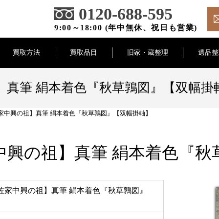
0120-688-595
9:00～18:00 (年中無休、祝日も営業)
買取方法
買取品目
旧家・蔵整理
遺品整
】真筆 絹本着色『秋草鶉図』【双幅掛
家中興の祖】真筆 絹本着色『秋草鶉図』【双幅掛軸】
中興の祖】真筆 絹本着色『秋
佐家中興の祖】真筆 絹本着色『秋草鶉図』