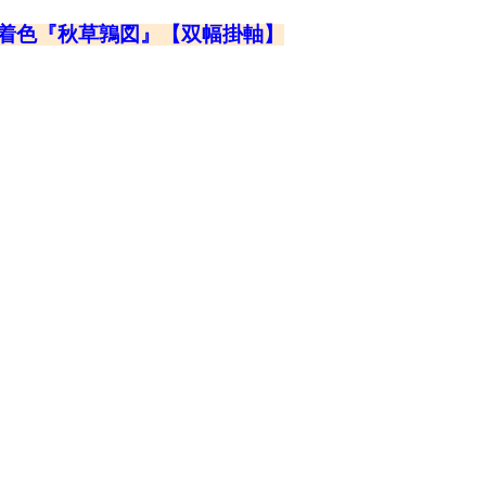
本着色『秋草鶉図』【双幅掛軸】