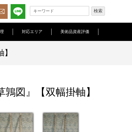
理
対応エリア
美術品資産評価
軸】
草鶉図』【双幅掛軸】