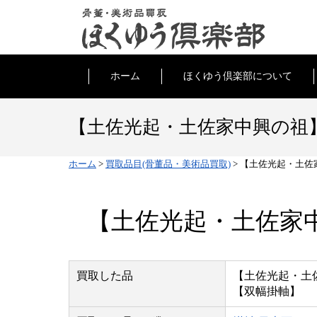
ホーム
ほくゆう倶楽部について
【土佐光起・土佐家中興の祖
ホーム
>
買取品目(骨董品・美術品買取)
>
【土佐光起・土佐
【土佐光起・土佐家
買取した品
【土佐光起・土
【双幅掛軸】