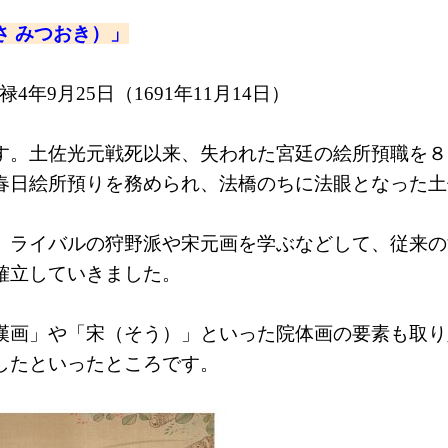
さ みつおき）」
元禄4年9月25日（1691年11月14日）
す。土佐光元戦死以来、失われた宮廷の絵所預職を８
春日絵所預りを務められ、法橋のちに法眼となった土
、ライバルの狩野派や宋元画を学ぶなどして、従来の
確立していきました。
漢画」や「宋（そう）」といった院体画の要素も取り
したといったところです。