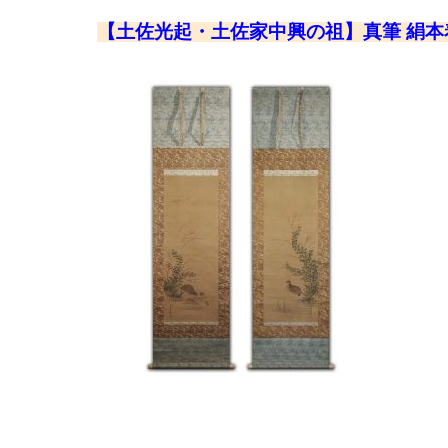
【土佐光起・土佐家中興の祖】真筆 絹