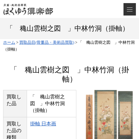
「 穐山雲樹之図 」中林竹洞（掛軸）
ホーム
>
買取品目(骨董品・美術品買取)
>
「 穐山雲樹之図 」中林竹洞
（掛軸）
「 穐山雲樹之図 」中林竹洞（掛
軸）
買取し
「 穐山雲樹之
た品
図 」中林竹洞
（掛軸）
買取し
掛軸 日本画
た品の
種類