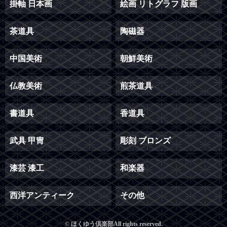
掛軸 日本画
絵画 リトグラフ 版画
茶道具
陶磁器
中国美術
朝鮮美術
仏教美術
煎茶道具
書道具
香道具
武具 甲冑
彫刻 ブロンズ
漆芸 漆工
和楽器
西洋アンティーク
その他
© ほくゆう倶楽部All rights reserved.