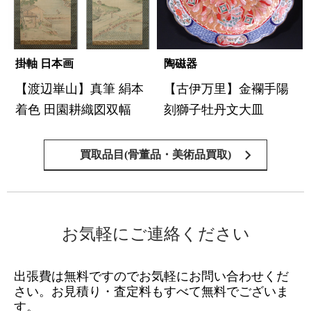
掛軸 日本画
陶磁器
【渡辺崋山】真筆 絹本
【古伊万里】金襴手陽
着色 田園耕織図双幅
刻獅子牡丹文大皿
買取品目(骨董品・美術品買取)
お気軽にご連絡ください
出張費は無料ですのでお気軽にお問い合わせくだ
さい。
お見積り・査定料もすべて無料でございま
す。