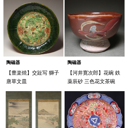
陶磁器
陶磁器
【豊楽焼】交趾写 獅子
【河井寛次郎】花碗 鉄
唐草文皿
薬辰砂 三色花文茶碗