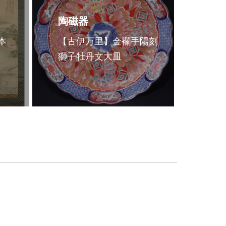
陶磁器
本
【古伊万里】金襴手陽刻
獅子牡丹文大皿