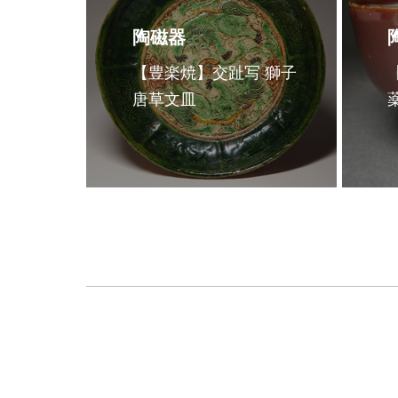
陶磁器
【豊楽焼】交趾写 獅子
唐草文皿