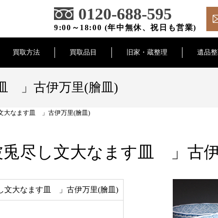
0120-688-595
9:00～18:00 (年中無休、祝日も営業)
買取方法
買取品目
旧家・蔵整理
遺品整
 」古伊万里(膾皿)
文大なます皿 」古伊万里(膾皿)
兎尽し文大なます皿 」古伊
し文大なます皿 」古伊万里(膾皿)