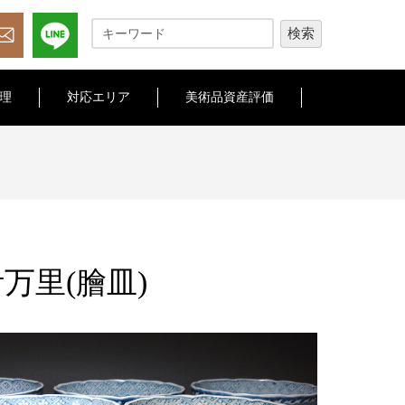
理
対応エリア
美術品資産評価
万里(膾皿)