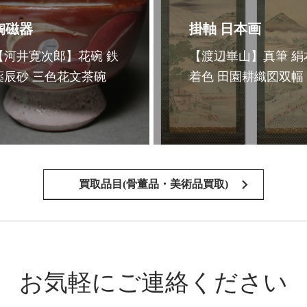
陶磁器
掛軸 日本画
【河井寛次郎】花碗 鉄
【渡辺崋山】真筆 絹
薬辰砂 三色花文茶碗
着色 田園耕織図双幅
買取品目(骨董品・美術品買取)
お気軽にご連絡ください