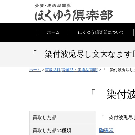
ホーム
ほくゆう倶楽部について
「 染付波兎尽し文大なます皿
ホーム
>
買取品目(骨董品・美術品買取)
>
「 染付波兎尽し
「 染付波
買取した品
「 染付波兎尽
買取した品の種類
陶磁器