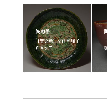
陶磁器
【豊楽焼】交趾写 獅子
唐草文皿