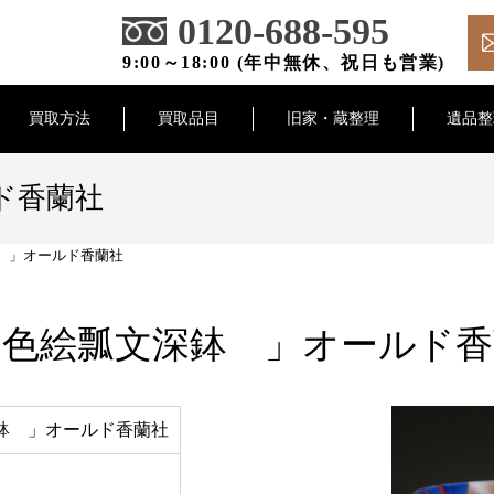
0120-688-595
9:00～18:00 (年中無休、祝日も営業)
買取方法
買取品目
旧家・蔵整理
遺品整
ド香蘭社
 」オールド香蘭社
 色絵瓢文深鉢 」オールド香
鉢 」オールド香蘭社