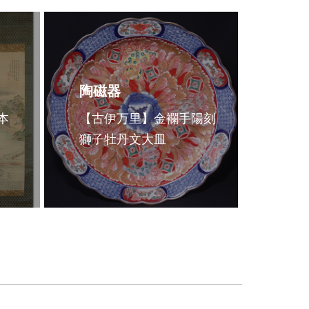
陶磁器
本
【古伊万里】金襴手陽刻
獅子牡丹文大皿