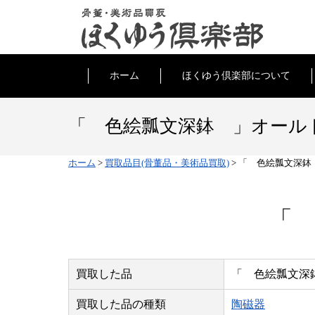
ホーム
ほくゆう倶楽部について
「 色絵瓢文深鉢 」オール
ホーム
>
買取品目(骨董品・美術品買取)
>
「 色絵瓢文深鉢
「
買取した品
「 色絵瓢文深
買取した品の種類
陶磁器