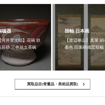
陶磁器
掛軸 日本画
【河井寛次郎】花碗 鉄
【渡辺崋山】真筆 絹
薬辰砂 三色花文茶碗
着色 田園耕織図双幅
買取品目(骨董品・美術品買取)