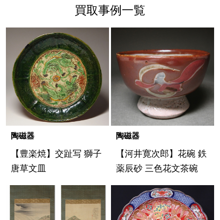
買取事例一覧
陶磁器
陶磁器
【豊楽焼】交趾写 獅子
【河井寛次郎】花碗 鉄
唐草文皿
薬辰砂 三色花文茶碗