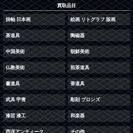
買取品目
掛軸 日本画
絵画 リトグラフ 版画
茶道具
陶磁器
中国美術
朝鮮美術
仏教美術
煎茶道具
書道具
香道具
武具 甲冑
彫刻 ブロンズ
漆芸 漆工
和楽器
西洋アンティーク
その他