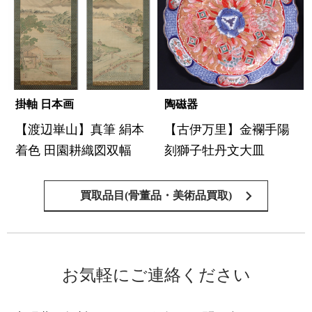
掛軸 日本画
陶磁器
【渡辺崋山】真筆 絹本
【古伊万里】金襴手陽
着色 田園耕織図双幅
刻獅子牡丹文大皿
買取品目(骨董品・美術品買取)
お気軽にご連絡ください