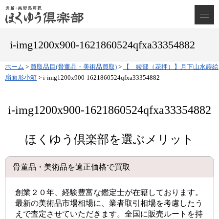
i-img1200x900-1621860524qfxa33354882
ホーム
>
買取品目(骨董品・美術品買取)
>
【 綾部（花押）】月下山水蒔絵
扇面形小箱
>
i-img1200x900-1621860524qfxa33354882
i-img1200x900-1621860524qfxa33354882
ほくゆう倶楽部を選ぶメリット
骨董品・美術品を適正価格で買取
創業２０年、経験豊富な鑑定士が在籍しております。
最新の美術品市場相場に、業者取引相場を考慮したう
えで査定させていただきます。全国に販売ルートを持