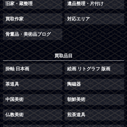
旧家・蔵整理
遺品整理・片付け
買取作家
対応エリア
骨董品・美術品ブログ
買取品目
掛軸 日本画
絵画 リトグラフ 版画
茶道具
陶磁器
中国美術
朝鮮美術
仏教美術
煎茶道具