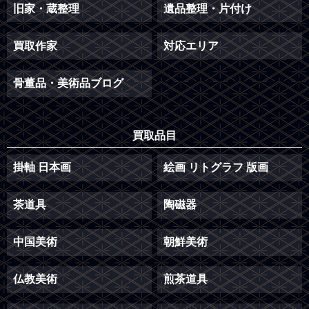
旧家・蔵整理
遺品整理・片付け
買取作家
対応エリア
骨董品・美術品ブログ
買取品目
掛軸 日本画
絵画 リトグラフ 版画
茶道具
陶磁器
中国美術
朝鮮美術
仏教美術
煎茶道具