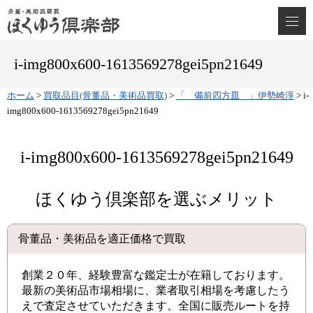
i-img800x600-1613569278gei5pn21649
ホーム
>
買取品目(骨董品・美術品買取)
>
「 備前四方皿 」伊勢崎淳
>
i-
img800x600-1613569278gei5pn21649
i-img800x600-1613569278gei5pn21649
ほくゆう倶楽部を選ぶメリット
骨董品・美術品を適正価格で買取
創業２０年、経験豊富な鑑定士が在籍しております。
最新の美術品市場相場に、業者取引相場を考慮したう
えで査定させていただきます。全国に販売ルートを持