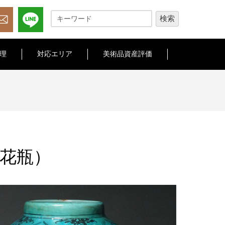
理
対応エリア
美術品資産評価
花瓶）