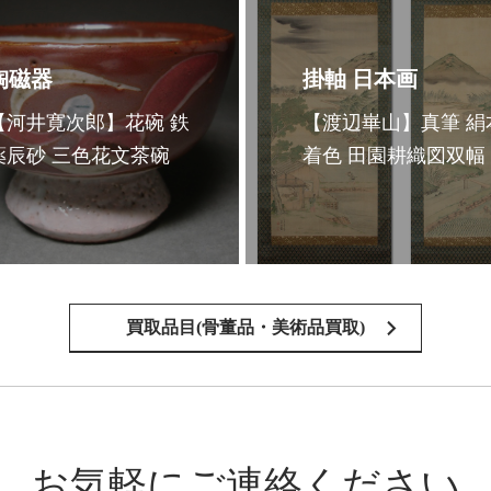
陶磁器
掛軸 日本画
【河井寛次郎】花碗 鉄
【渡辺崋山】真筆 絹
薬辰砂 三色花文茶碗
着色 田園耕織図双幅
買取品目(骨董品・美術品買取)
お気軽にご連絡ください