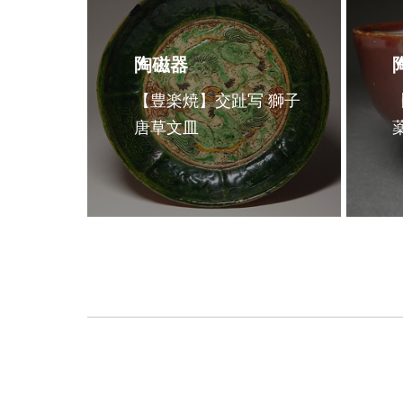
陶磁器
【豊楽焼】交趾写 獅子
唐草文皿