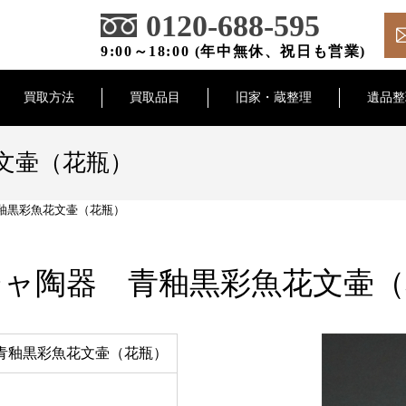
0120-688-595
9:00～18:00 (年中無休、祝日も営業)
買取方法
買取品目
旧家・蔵整理
遺品整
文壷（花瓶）
釉黒彩魚花文壷（花瓶）
シャ陶器 青釉黒彩魚花文壷（
青釉黒彩魚花文壷（花瓶）