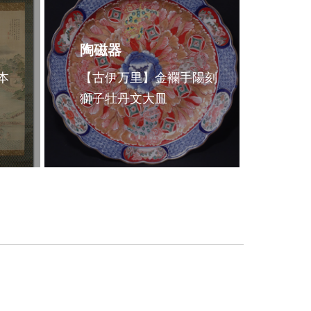
陶磁器
本
【古伊万里】金襴手陽刻
獅子牡丹文大皿