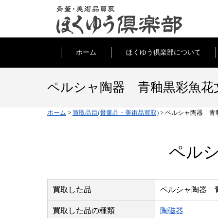
ホーム
ほくゆう倶楽部について
ペルシャ陶器 青釉黒彩魚花
ホーム
>
買取品目(骨董品・美術品買取)
>
ペルシャ陶器 青
ペル
買取した品
ペルシャ陶器 
買取した品の種類
陶磁器