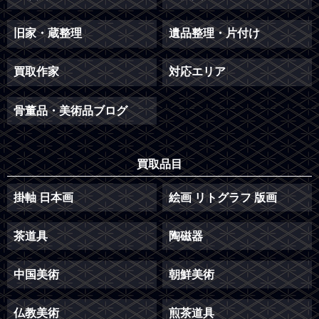
旧家・蔵整理
遺品整理・片付け
買取作家
対応エリア
骨董品・美術品ブログ
買取品目
掛軸 日本画
絵画 リトグラフ 版画
茶道具
陶磁器
中国美術
朝鮮美術
仏教美術
煎茶道具