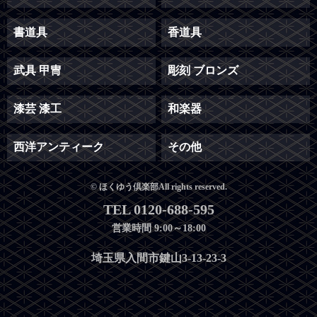
書道具
香道具
武具 甲冑
彫刻 ブロンズ
漆芸 漆工
和楽器
西洋アンティーク
その他
© ほくゆう倶楽部All rights reserved.
TEL 0120-688-595
営業時間 9:00～18:00
埼玉県入間市鍵山3-13-23-3