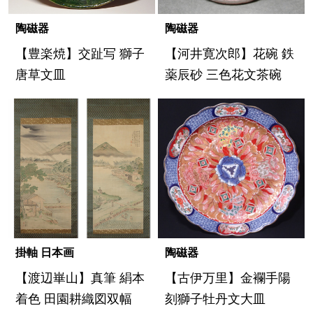
陶磁器
陶磁器
【豊楽焼】交趾写 獅子
【河井寛次郎】花碗 鉄
唐草文皿
薬辰砂 三色花文茶碗
掛軸 日本画
陶磁器
【渡辺崋山】真筆 絹本
【古伊万里】金襴手陽
着色 田園耕織図双幅
刻獅子牡丹文大皿