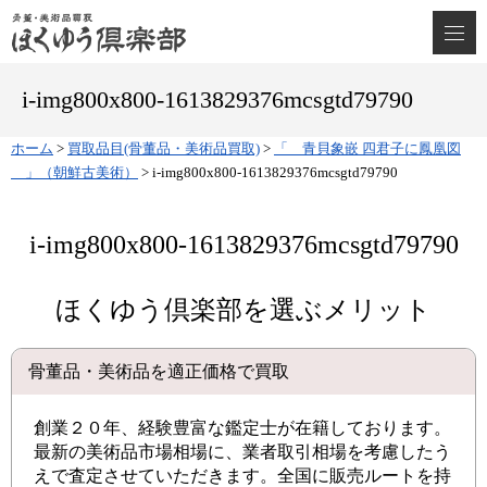
i-img800x800-1613829376mcsgtd79790
ホーム
>
買取品目(骨董品・美術品買取)
>
「 青貝象嵌 四君子に鳳凰図
」（朝鮮古美術）
>
i-img800x800-1613829376mcsgtd79790
i-img800x800-1613829376mcsgtd79790
ほくゆう倶楽部を選ぶメリット
骨董品・美術品を適正価格で買取
創業２０年、経験豊富な鑑定士が在籍しております。
最新の美術品市場相場に、業者取引相場を考慮したう
えで査定させていただきます。全国に販売ルートを持