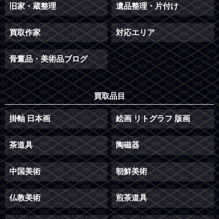
旧家・蔵整理
遺品整理・片付け
買取作家
対応エリア
骨董品・美術品ブログ
買取品目
掛軸 日本画
絵画 リトグラフ 版画
茶道具
陶磁器
中国美術
朝鮮美術
仏教美術
煎茶道具