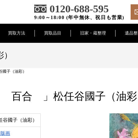
0120-688-595
9:00～18:00 (年中無休、祝日も営業)
買取方法
買取品目
旧家・蔵整理
遺品整
彩）
谷國子（油彩）
「 百合 」松任谷國子（油彩
任谷國子（油彩）
 版画