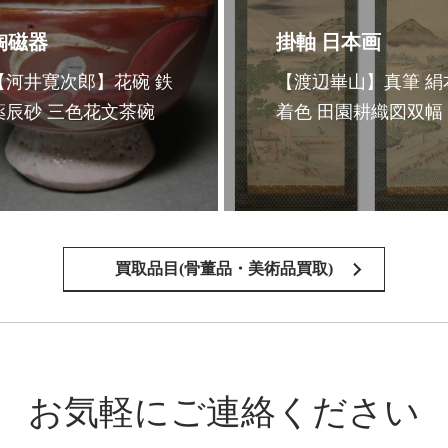
陶磁器
掛軸 日本画
【河井寛次郎】花碗 鉄
【渡辺崋山】真筆 絹
薬辰砂 三色花文茶碗
着色 田園耕織図双幅
買取品目(骨董品・美術品買取)
お気軽にご連絡ください