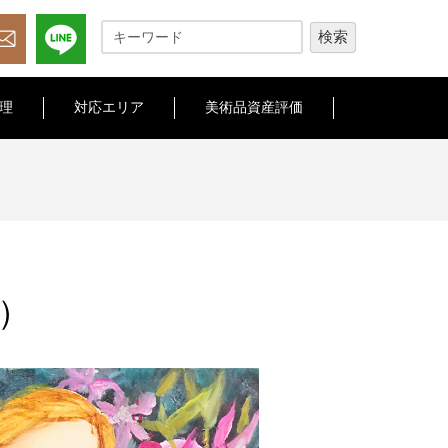
理
対応エリア
美術品資産評価
）