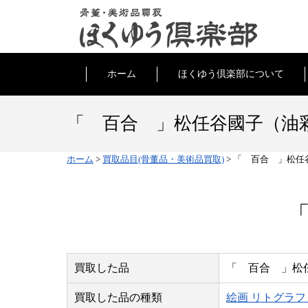
ホーム
ほくゆう倶楽部について
「 百合 」松任谷國子（油
ホーム
>
買取品目(骨董品・美術品買取)
>
「 百合 」松任
買取した品
「 百合 」松
買取した品の種類
絵画 リトグラフ