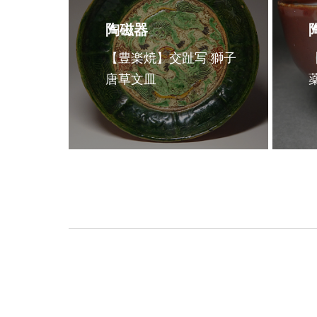
陶磁器
【豊楽焼】交趾写 獅子
唐草文皿