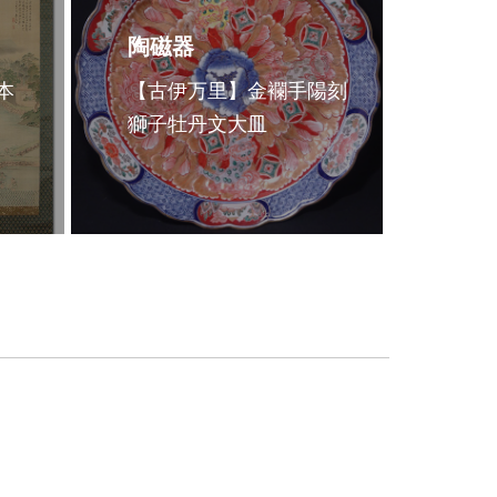
陶磁器
本
【古伊万里】金襴手陽刻
獅子牡丹文大皿