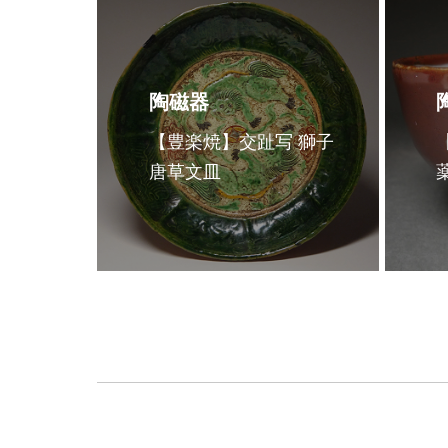
陶磁器
【豊楽焼】交趾写 獅子
唐草文皿