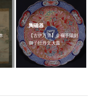
陶磁器
本
【古伊万里】金襴手陽刻
獅子牡丹文大皿