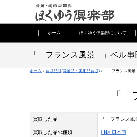
ホーム
ほくゆう倶楽部について
「 フランス風景 」ベル串
ホーム
>
買取品目(骨董品・美術品買取)
>
「 フランス風景
「 
買取した品
「 フランス風
買取した品の種類
掛軸 日本画