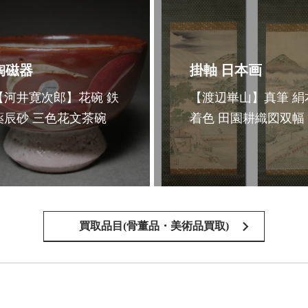
陶磁器
掛軸 日本画
【河井寛次郎】花碗 鉄
【渡辺崋山】真筆 絹
薬辰砂 三色花文茶碗
着色 田園耕織図双幅
買取品目(骨董品・美術品買取)