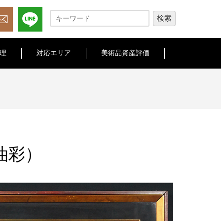
理
対応エリア
美術品資産評価
油彩）