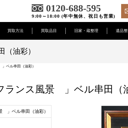
0120-688-595
9:00～18:00 (年中無休、祝日も営業)
買取方法
買取品目
旧家・蔵整理
遺品整
田（油彩）
 」ベル串田（油彩）
フランス風景 」ベル串田（
景 」ベル串田（油彩）