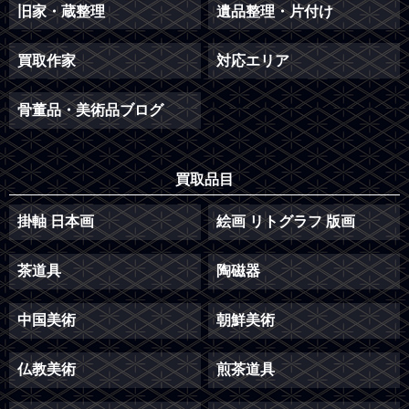
旧家・蔵整理
遺品整理・片付け
買取作家
対応エリア
骨董品・美術品ブログ
買取品目
掛軸 日本画
絵画 リトグラフ 版画
茶道具
陶磁器
中国美術
朝鮮美術
仏教美術
煎茶道具