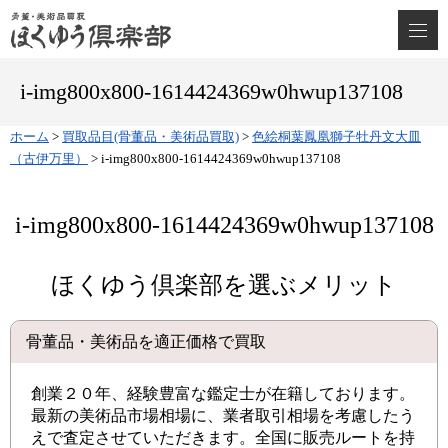
i-img800x800-1614424369w0hwup137108
ホーム
>
買取品目(骨董品・美術品買取)
>
色絵桐葉鳳凰獅子牡丹文大皿
（古伊万里）
>
i-img800x800-1614424369w0hwup137108
i-img800x800-1614424369w0hwup137108
ほくゆう倶楽部を選ぶメリット
骨董品・美術品を適正価格で買取
創業２０年、経験豊富な鑑定士が在籍しております。
最新の美術品市場相場に、業者取引相場を考慮したう
えで査定させていただきます。全国に販売ルートを持