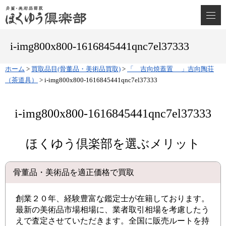
i-img800x800-1616845441qnc7el37333
ホーム
>
買取品目(骨董品・美術品買取)
>
「 吉向焼蓋置 」吉向陶荘
（茶道具）
>
i-img800x800-1616845441qnc7el37333
i-img800x800-1616845441qnc7el37333
ほくゆう倶楽部を選ぶメリット
骨董品・美術品を適正価格で買取
創業２０年、経験豊富な鑑定士が在籍しております。
最新の美術品市場相場に、業者取引相場を考慮したう
えで査定させていただきます。全国に販売ルートを持