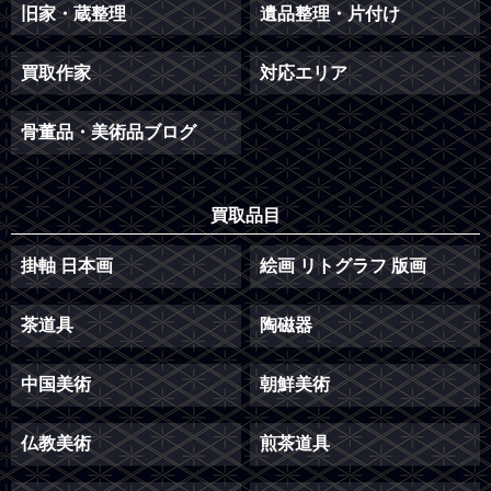
旧家・蔵整理
遺品整理・片付け
買取作家
対応エリア
骨董品・美術品ブログ
買取品目
掛軸 日本画
絵画 リトグラフ 版画
茶道具
陶磁器
中国美術
朝鮮美術
仏教美術
煎茶道具