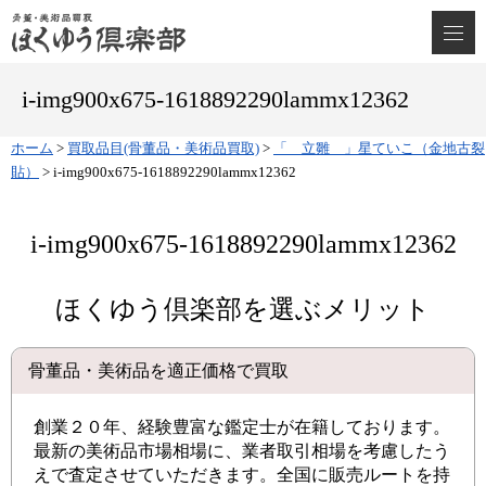
i-img900x675-1618892290lammx12362
ホーム
>
買取品目(骨董品・美術品買取)
>
「 立雛 」星ていこ（金地古裂
貼）
>
i-img900x675-1618892290lammx12362
i-img900x675-1618892290lammx12362
ほくゆう倶楽部を選ぶメリット
骨董品・美術品を適正価格で買取
創業２０年、経験豊富な鑑定士が在籍しております。
最新の美術品市場相場に、業者取引相場を考慮したう
えで査定させていただきます。全国に販売ルートを持