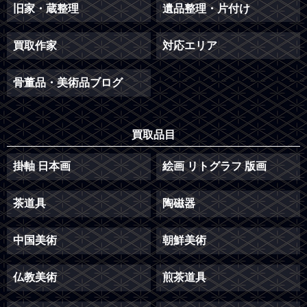
旧家・蔵整理
遺品整理・片付け
買取作家
対応エリア
骨董品・美術品ブログ
買取品目
掛軸 日本画
絵画 リトグラフ 版画
茶道具
陶磁器
中国美術
朝鮮美術
仏教美術
煎茶道具