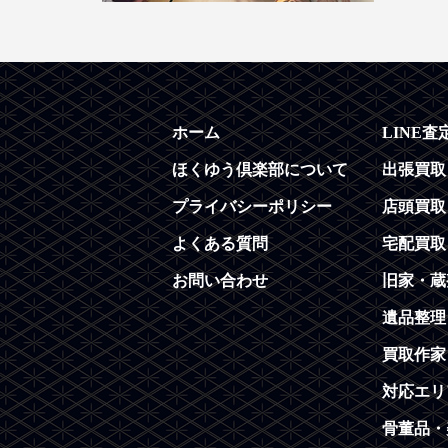
ホーム
LINE査
ほくゆう倶楽部について
出張買取
プライバシーポリシー
店頭買取
よくある質問
宅配買取
お問い合わせ
旧家・蔵
遺品整理
買取作家
対応エリ
骨董品・