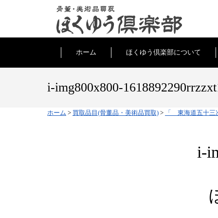
ホーム
ほくゆう倶楽部について
i-img800x800-1618892290rrzzx
ホーム
>
買取品目(骨董品・美術品買取)
>
「 東海道五十三次
i-