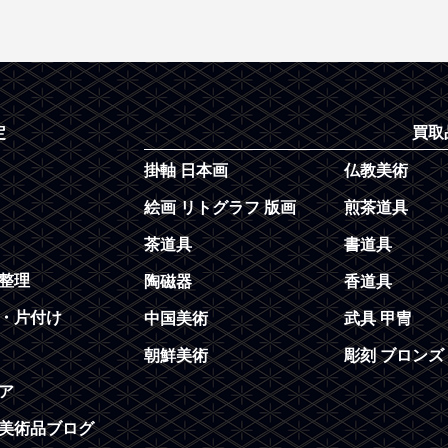
定
買取
掛軸 日本画
仏教美術
絵画 リトグラフ 版画
煎茶道具
茶道具
書道具
整理
陶磁器
香道具
・片付け
中国美術
武具 甲冑
朝鮮美術
彫刻 ブロンズ
ア
美術品ブログ