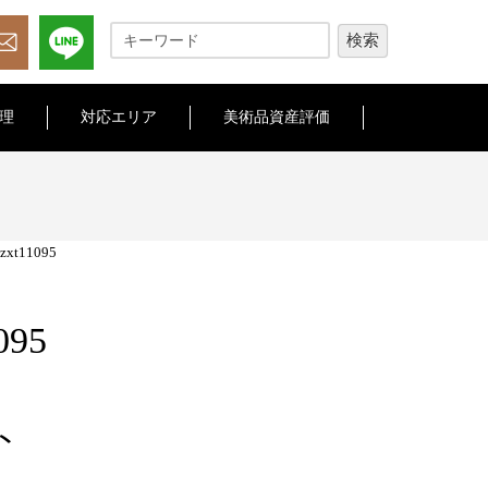
理
対応エリア
美術品資産評価
zzxt11095
095
ト