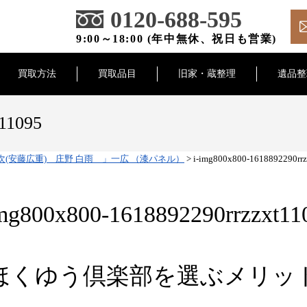
0120-688-595
9:00～18:00 (年中無休、祝日も営業)
買取方法
買取品目
旧家・蔵整理
遺品整
t11095
(安藤広重) 庄野 白雨 」一広 （漆パネル）
>
i-img800x800-1618892290rr
img800x800-1618892290rrzzxt11
ほくゆう倶楽部を選ぶメリッ