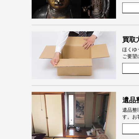
買取
ほくゆ
ご要望
遺品
遺品整
す。お