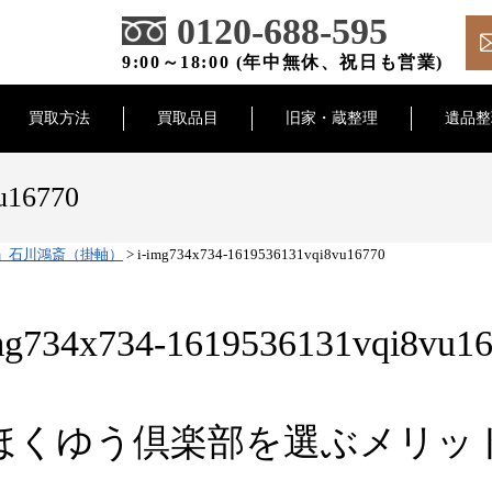
0120-688-595
9:00～18:00 (年中無休、祝日も営業)
買取方法
買取品目
旧家・蔵整理
遺品整
u16770
」石川鴻斎（掛軸）
>
i-img734x734-1619536131vqi8vu16770
mg734x734-1619536131vqi8vu1
ほくゆう倶楽部を選ぶメリッ