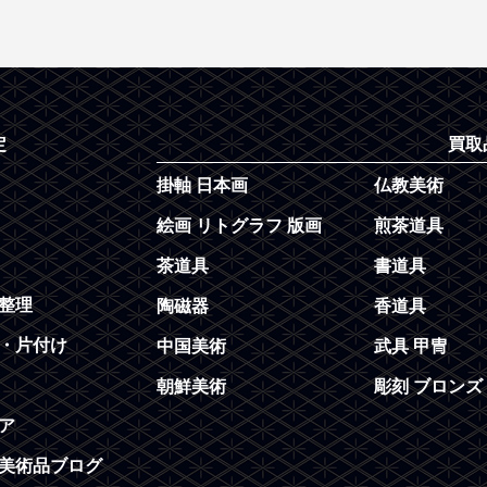
定
買取
掛軸 日本画
仏教美術
絵画 リトグラフ 版画
煎茶道具
茶道具
書道具
整理
陶磁器
香道具
・片付け
中国美術
武具 甲冑
朝鮮美術
彫刻 ブロンズ
ア
美術品ブログ