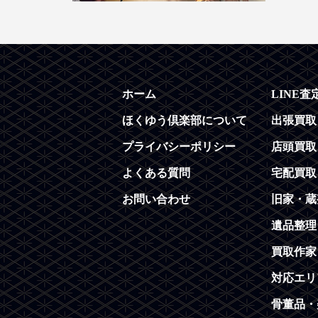
ホーム
LINE査
ほくゆう倶楽部について
出張買取
プライバシーポリシー
店頭買取
よくある質問
宅配買取
お問い合わせ
旧家・蔵
遺品整理
買取作家
対応エリ
骨董品・