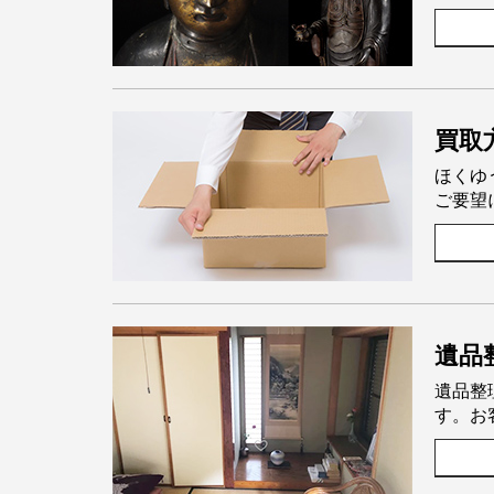
買取
ほくゆ
ご要望
遺品
遺品整
す。お