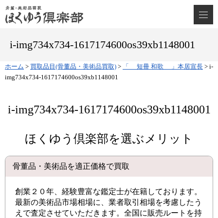
i-img734x734-1617174600os39xb1148001
ホーム
>
買取品目(骨董品・美術品買取)
>
「 短冊 和歌 」本居宣長
>
i-
img734x734-1617174600os39xb1148001
i-img734x734-1617174600os39xb1148001
ほくゆう倶楽部を選ぶメリット
骨董品・美術品を適正価格で買取
創業２０年、経験豊富な鑑定士が在籍しております。
最新の美術品市場相場に、業者取引相場を考慮したう
えで査定させていただきます。全国に販売ルートを持