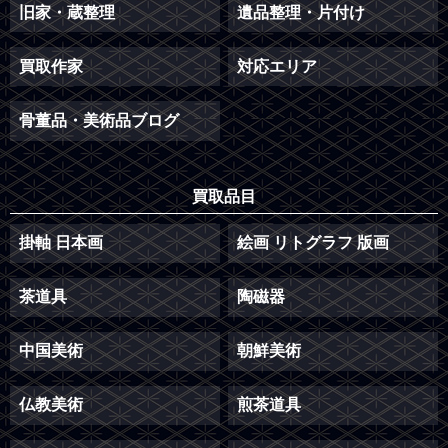
旧家・蔵整理
遺品整理・片付け
買取作家
対応エリア
骨董品・美術品ブログ
買取品目
掛軸 日本画
絵画 リトグラフ 版画
茶道具
陶磁器
中国美術
朝鮮美術
仏教美術
煎茶道具