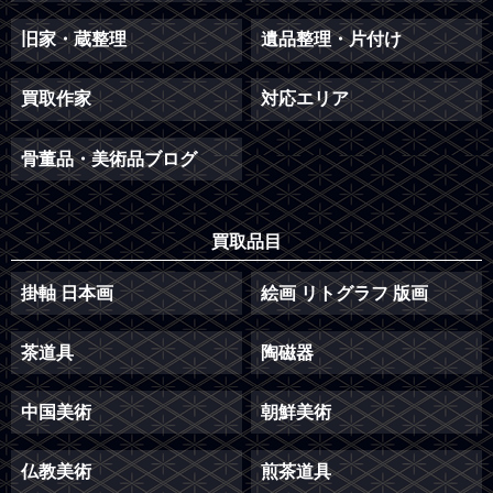
旧家・蔵整理
遺品整理・片付け
買取作家
対応エリア
骨董品・美術品ブログ
買取品目
掛軸 日本画
絵画 リトグラフ 版画
茶道具
陶磁器
中国美術
朝鮮美術
仏教美術
煎茶道具