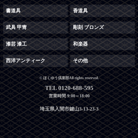
書道具
香道具
武具 甲冑
彫刻 ブロンズ
漆芸 漆工
和楽器
西洋アンティーク
その他
© ほくゆう倶楽部All rights reserved.
TEL 0120-688-595
営業時間 9:00～18:00
埼玉県入間市鍵山3-13-23-3