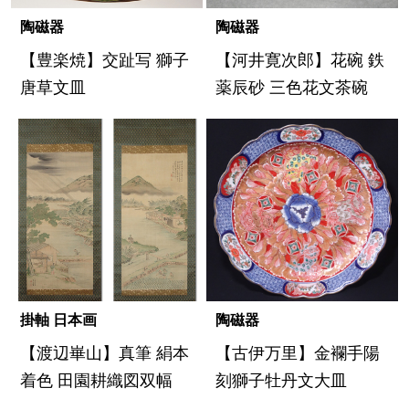
陶磁器
陶磁器
【豊楽焼】交趾写 獅子
【河井寛次郎】花碗 鉄
唐草文皿
薬辰砂 三色花文茶碗
掛軸 日本画
陶磁器
【渡辺崋山】真筆 絹本
【古伊万里】金襴手陽
着色 田園耕織図双幅
刻獅子牡丹文大皿