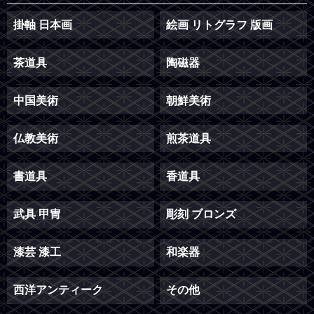
掛軸 日本画
絵画 リトグラフ 版画
茶道具
陶磁器
中国美術
朝鮮美術
仏教美術
煎茶道具
書道具
香道具
武具 甲冑
彫刻 ブロンズ
漆芸 漆工
和楽器
西洋アンティーク
その他