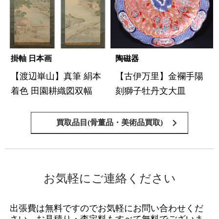
掛軸 日本画
陶磁器
【渡辺崋山】真筆 絹本
【古伊万里】金襴手陽
着色 田園耕織図双幅
刻獅子牡丹文大皿
買取品目(骨董品・美術品買取)
お気軽にご連絡ください
出張費は無料ですのでお気軽にお問い合わせくだ