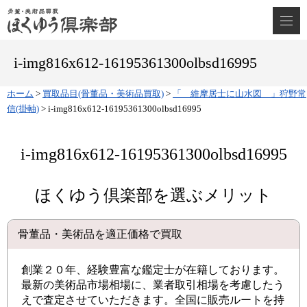
i-img816x612-16195361300olbsd16995
ホーム
>
買取品目(骨董品・美術品買取)
>
「 維摩居士に山水図 」狩野常
信(掛軸)
>
i-img816x612-16195361300olbsd16995
i-img816x612-16195361300olbsd16995
ほくゆう倶楽部を選ぶメリット
骨董品・美術品を適正価格で買取
創業２０年、経験豊富な鑑定士が在籍しております。
最新の美術品市場相場に、業者取引相場を考慮したう
えで査定させていただきます。全国に販売ルートを持