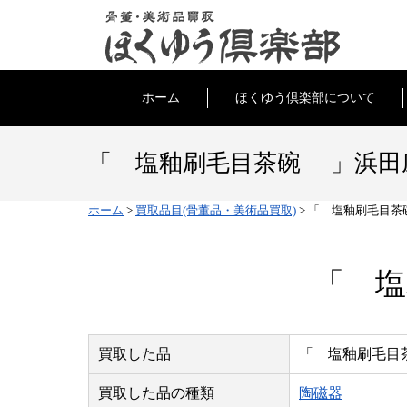
ホーム
ほくゆう倶楽部について
「 塩釉刷毛目茶碗 」浜田
ホーム
>
買取品目(骨董品・美術品買取)
>
「 塩釉刷毛目茶
「 塩
買取した品
「 塩釉刷毛目
買取した品の種類
陶磁器