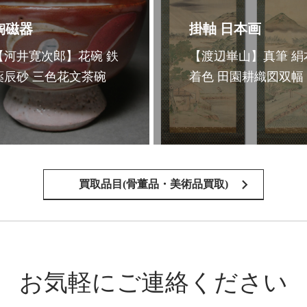
陶磁器
掛軸 日本画
【河井寛次郎】花碗 鉄
【渡辺崋山】真筆 絹
薬辰砂 三色花文茶碗
着色 田園耕織図双幅
買取品目(骨董品・美術品買取)
お気軽にご連絡ください