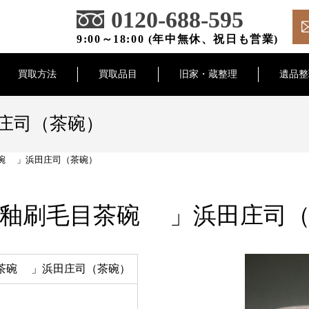
0120-688-595
9:00～18:00 (年中無休、祝日も営業)
買取方法
買取品目
旧家・蔵整理
遺品整
庄司（茶碗）
碗 」浜田庄司（茶碗）
釉刷毛目茶碗 」浜田庄司
茶碗 」浜田庄司（茶碗）