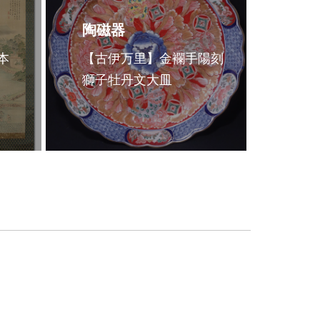
陶磁器
本
【古伊万里】金襴手陽刻
獅子牡丹文大皿