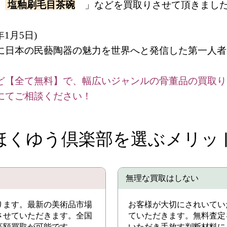
「
塩釉刷毛目茶碗
」などを買取りさせて頂きまし
年1月5日)
に日本の民藝陶器の魅力を世界へと発信した第一人者
ど【全て無料】で、幅広いジャンルの骨董品の買取り
にてご相談ください！
ほくゆう倶楽部を選ぶメリッ
無理な買取はしない
ります。最新の美術品市場
お客様が大切にされいてい
させていただきます。全国
ていただきます。無料査定
高額買取が可能です。
いただき手放す判断材料に