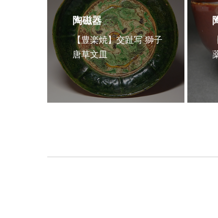
陶磁器
【豊楽焼】交趾写 獅子
唐草文皿