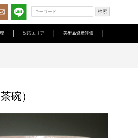
理
対応エリア
美術品資産評価
（茶碗）