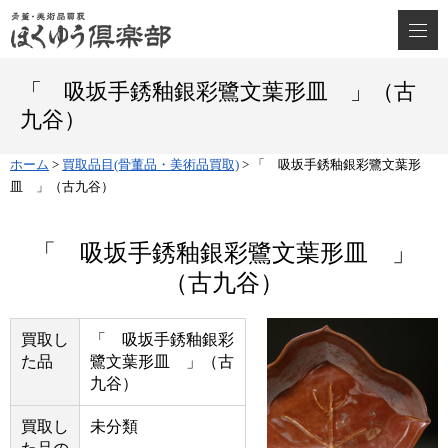
「 吸坂手銹釉銀彩鷺文葉形皿 」（古
九谷）
ホーム
>
買取品目(骨董品・美術品買取)
>
「 吸坂手銹釉銀彩鷺文葉形
皿 」（古九谷）
「 吸坂手銹釉銀彩鷺文葉形皿 」
（古九谷）
買取し
「 吸坂手銹釉銀彩
た品
鷺文葉形皿 」（古
九谷）
買取し
未分類