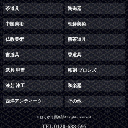
茶道具
陶磁器
中国美術
朝鮮美術
仏教美術
煎茶道具
書道具
香道具
武具 甲冑
彫刻 ブロンズ
漆芸 漆工
和楽器
西洋アンティーク
その他
© ほくゆう倶楽部All rights reserved.
TEL 0120-688-595