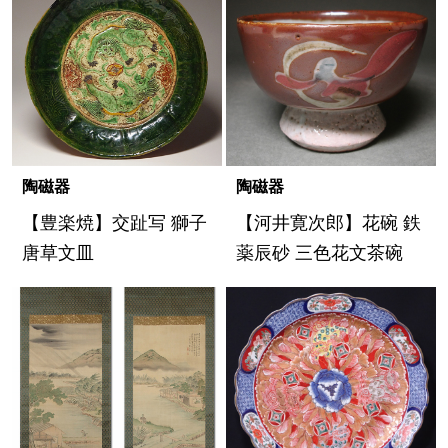
陶磁器
陶磁器
【豊楽焼】交趾写 獅子
【河井寛次郎】花碗 鉄
唐草文皿
薬辰砂 三色花文茶碗