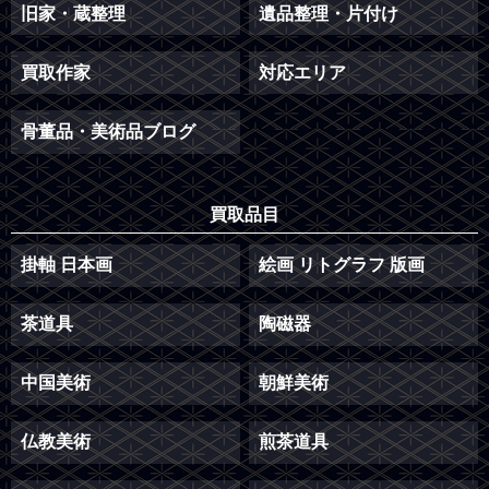
旧家・蔵整理
遺品整理・片付け
買取作家
対応エリア
骨董品・美術品ブログ
買取品目
掛軸 日本画
絵画 リトグラフ 版画
茶道具
陶磁器
中国美術
朝鮮美術
仏教美術
煎茶道具