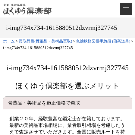
i-img734x734-1615880512dzvrmj327745
ホーム
>
買取品目(骨董品・美術品買取)
>
色絵秋桜図横手急須 (煎茶道具)
>
i-img734x734-1615880512dzvrmj327745
i-img734x734-1615880512dzvrmj327745
ほくゆう倶楽部を選ぶメリット
骨董品・美術品を適正価格で買取
創業２０年、経験豊富な鑑定士が在籍しております。
最新の美術品市場相場に、業者取引相場を考慮したう
えで査定させていただきます。全国に販売ルートを持