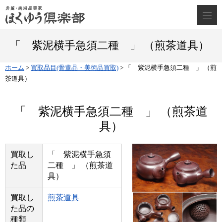
「 紫泥横手急須二種 」 （煎茶道具）
ホーム
>
買取品目(骨董品・美術品買取)
>
「 紫泥横手急須二種 」 （煎
茶道具）
「 紫泥横手急須二種 」 （煎茶道
具）
買取し
「 紫泥横手急須
た品
二種 」 （煎茶道
具）
買取し
煎茶道具
た品の
種類