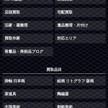
店頭買取
宅配買取
旧家・蔵整理
遺品整理・片付け
買取作家
対応エリア
骨董品・美術品ブログ
買取品目
掛軸 日本画
絵画 リトグラフ 版画
茶道具
陶磁器
中国美術
朝鮮美術