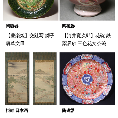
陶磁器
陶磁器
【豊楽焼】交趾写 獅子
【河井寛次郎】花碗 鉄
唐草文皿
薬辰砂 三色花文茶碗
掛軸 日本画
陶磁器