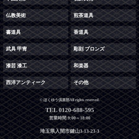
仏教美術
煎茶道具
書道具
香道具
武具 甲冑
彫刻 ブロンズ
漆芸 漆工
和楽器
西洋アンティーク
その他
© ほくゆう倶楽部All rights reserved.
TEL 0120-688-595
営業時間 9:00～18:00
埼玉県入間市鍵山3-13-23-3