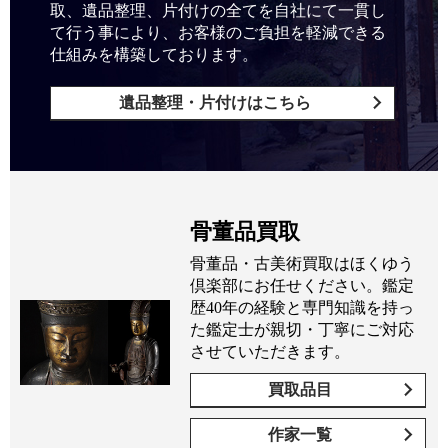
取、遺品整理、片付けの全てを自社にて一貫し
て行う事により、お客様のご負担を軽減できる
仕組みを構築しております。
遺品整理・片付けはこちら
骨董品買取
骨董品・古美術買取はほくゆう
倶楽部にお任せください。鑑定
歴40年の経験と専門知識を持っ
た鑑定士が親切・丁寧にご対応
させていただきます。
買取品目
作家一覧