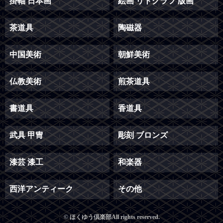
掛軸 日本画
絵画 リトグラフ 版画
茶道具
陶磁器
中国美術
朝鮮美術
仏教美術
煎茶道具
書道具
香道具
武具 甲冑
彫刻 ブロンズ
漆芸 漆工
和楽器
西洋アンティーク
その他
© ほくゆう倶楽部All rights reserved.