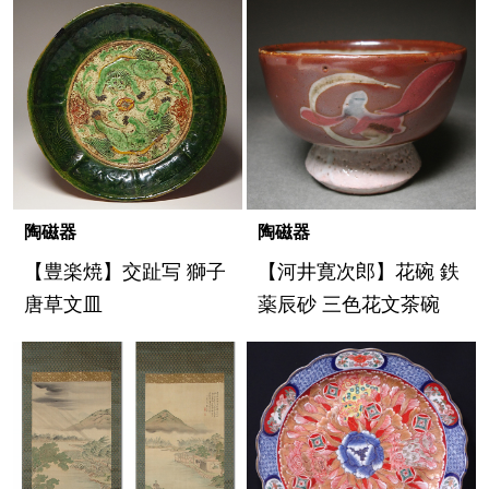
陶磁器
陶磁器
【豊楽焼】交趾写 獅子
【河井寛次郎】花碗 鉄
唐草文皿
薬辰砂 三色花文茶碗