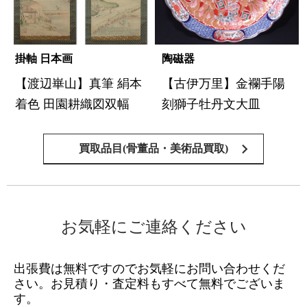
掛軸 日本画
陶磁器
【渡辺崋山】真筆 絹本
【古伊万里】金襴手陽
着色 田園耕織図双幅
刻獅子牡丹文大皿
買取品目(骨董品・美術品買取)
お気軽にご連絡ください
出張費は無料ですのでお気軽にお問い合わせくだ
さい。
お見積り・査定料もすべて無料でございま
す。