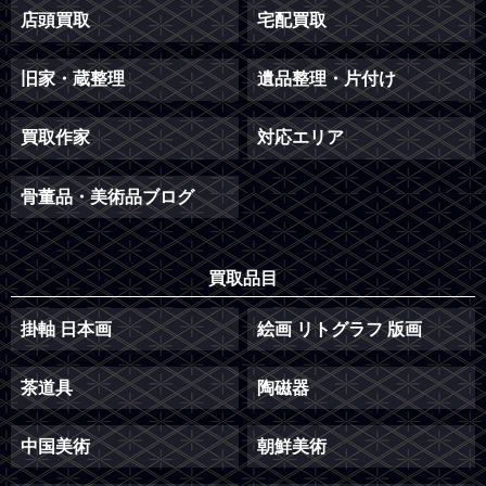
店頭買取
宅配買取
旧家・蔵整理
遺品整理・片付け
買取作家
対応エリア
骨董品・美術品ブログ
買取品目
掛軸 日本画
絵画 リトグラフ 版画
茶道具
陶磁器
中国美術
朝鮮美術