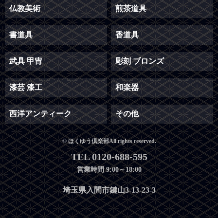
仏教美術
煎茶道具
書道具
香道具
武具 甲冑
彫刻 ブロンズ
漆芸 漆工
和楽器
西洋アンティーク
その他
© ほくゆう倶楽部All rights reserved.
TEL 0120-688-595
営業時間 9:00～18:00
埼玉県入間市鍵山3-13-23-3