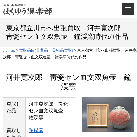
東京都立川市へ出張買取 河井寛次郎
靑瓷セン血文双魚壷 鐘渓窯時代の作品
ホーム
>
買取品目(骨董品・美術品買取)
>
東京都立川市へ出張買取 河井寛
次郎 靑瓷セン血文双魚壷 鐘渓窯時代の作品
河井寛次郎 靑瓷セン血文双魚壷 鐘
渓窯
買取し
河井寛次郎 靑瓷
た品
セン血文双魚壷
鐘渓窯
買取し
陶磁器