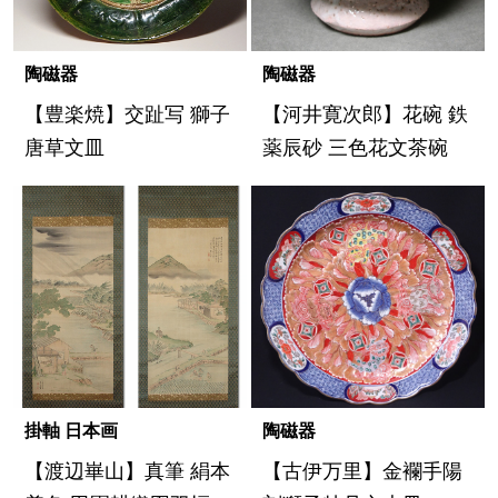
陶磁器
陶磁器
【豊楽焼】交趾写 獅子
【河井寛次郎】花碗 鉄
唐草文皿
薬辰砂 三色花文茶碗
掛軸 日本画
陶磁器
【渡辺崋山】真筆 絹本
【古伊万里】金襴手陽