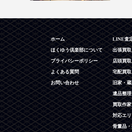
ホーム
LINE査
ほくゆう倶楽部について
出張買取
プライバシーポリシー
店頭買取
よくある質問
宅配買取
お問い合わせ
旧家・蔵
遺品整理
買取作家
対応エリ
骨董品・