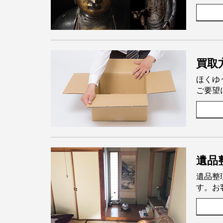
買取
ほくゆ
ご要望
遺品
遺品整
す。お