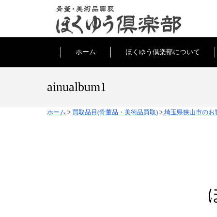
ホーム
ほくゆう倶楽部について
ainualbum1
ホーム
>
買取品目(骨董品・美術品買取)
>
埼玉県狭山市のお