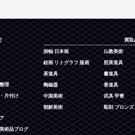
定
買取
掛軸 日本画
仏教美術
絵画 リトグラフ 版画
煎茶道具
茶道具
書道具
整理
陶磁器
香道具
・片付け
中国美術
武具 甲冑
朝鮮美術
彫刻 ブロンズ
ア
美術品ブログ