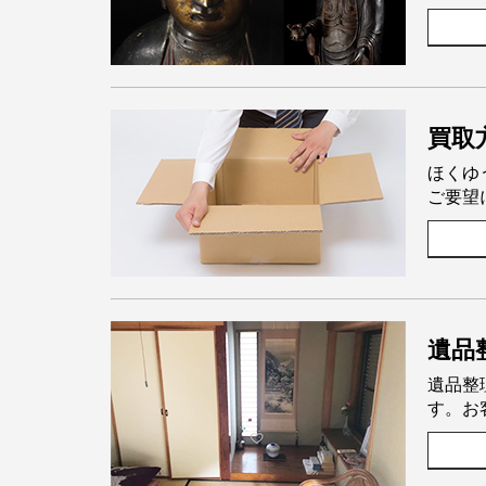
買取
ほくゆ
ご要望
遺品
遺品整
す。お