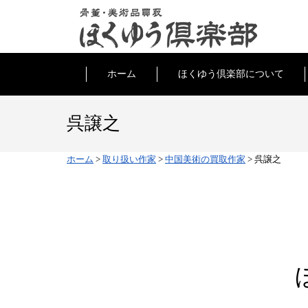
ホーム
ほくゆう倶楽部について
呉譲之
ホーム
>
取り扱い作家
>
中国美術の買取作家
>
呉譲之