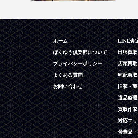
ホーム
LINE査
ほくゆう倶楽部について
出張買取
プライバシーポリシー
店頭買取
よくある質問
宅配買取
お問い合わせ
旧家・蔵
遺品整理
買取作家
対応エリ
骨董品・