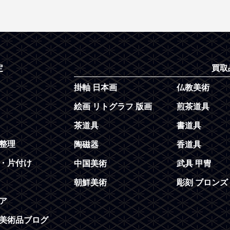
定
買取
掛軸 日本画
仏教美術
絵画 リトグラフ 版画
煎茶道具
茶道具
書道具
整理
陶磁器
香道具
・片付け
中国美術
武具 甲冑
朝鮮美術
彫刻 ブロンズ
ア
美術品ブログ