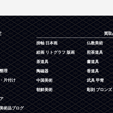
定
買取
掛軸 日本画
仏教美術
絵画 リトグラフ 版画
煎茶道具
茶道具
書道具
整理
陶磁器
香道具
・片付け
中国美術
武具 甲冑
朝鮮美術
彫刻 ブロンズ
ア
美術品ブログ