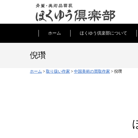
ホーム
ほくゆう倶楽部について
倪瓚
ホーム
>
取り扱い作家
>
中国美術の買取作家
>
倪瓚