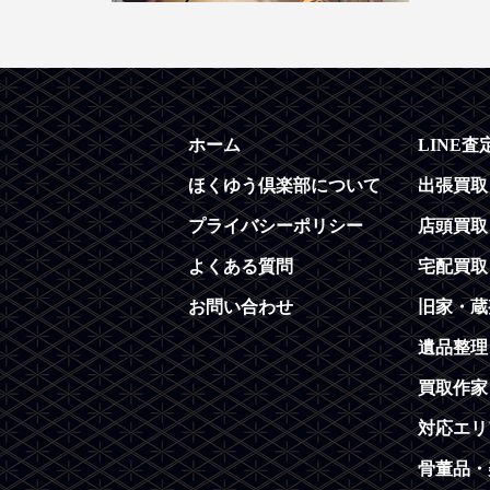
ホーム
LINE査
ほくゆう倶楽部について
出張買取
プライバシーポリシー
店頭買取
よくある質問
宅配買取
お問い合わせ
旧家・蔵
遺品整理
買取作家
対応エリ
骨董品・