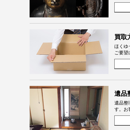
買取
ほくゆ
ご要望
遺品
遺品整
す。お