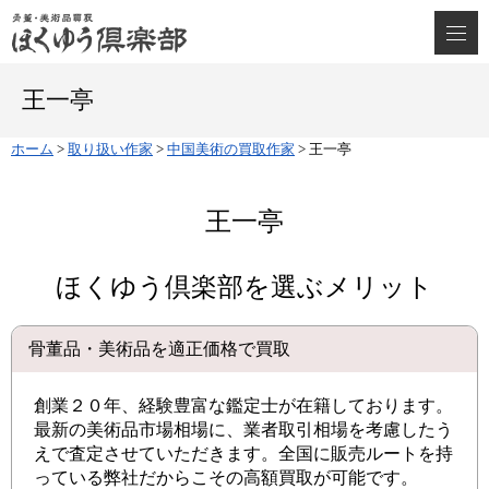
王一亭
ホーム
>
取り扱い作家
>
中国美術の買取作家
>
王一亭
王一亭
ほくゆう倶楽部を選ぶメリット
骨董品・美術品を適正価格で買取
創業２０年、経験豊富な鑑定士が在籍しております。
最新の美術品市場相場に、業者取引相場を考慮したう
えで査定させていただきます。全国に販売ルートを持
っている弊社だからこその高額買取が可能です。