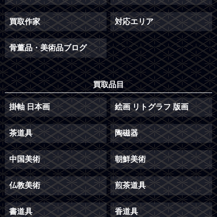
買取作家
対応エリア
骨董品・美術品ブログ
買取品目
掛軸 日本画
絵画 リトグラフ 版画
茶道具
陶磁器
中国美術
朝鮮美術
仏教美術
煎茶道具
書道具
香道具